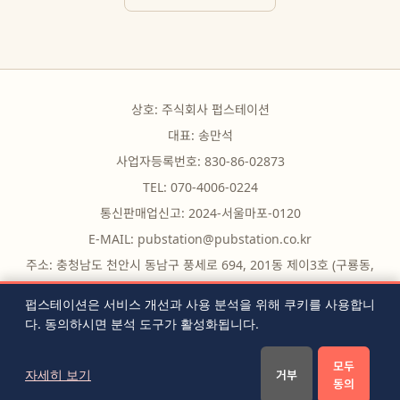
상호: 주식회사 펍스테이션
대표: 송만석
사업자등록번호: 830-86-02873
TEL: 070-4006-0224
통신판매업신고: 2024-서울마포-0120
E-MAIL:
pubstation@pubstation.co.kr
주소: 충청남도 천안시 동남구 풍세로 694, 201동 제이3호 (구룡동,
구룡빌딩)
펍스테이션은 서비스 개선과 사용 분석을 위해 쿠키를 사용합니
다. 동의하시면 분석 도구가 활성화됩니다.
무료 도구
|
자주 묻는 질문
|
블로그
|
전체 글 목록
|
RSS
|
모두
이용약관
|
개인정보처리방침
|
쿠키 설정
|
문의하기
자세히 보기
거부
동의