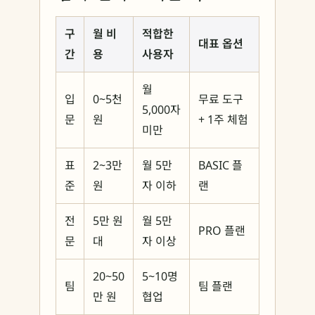
구
월 비
적합한
대표 옵션
간
용
사용자
월
입
0~5천
무료 도구
5,000자
문
원
+ 1주 체험
미만
표
2~3만
월 5만
BASIC 플
준
원
자 이하
랜
전
5만 원
월 5만
PRO 플랜
문
대
자 이상
20~50
5~10명
팀
팀 플랜
만 원
협업