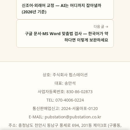
신조어·외래어 교정 — AI는 어디까지 잡아낼까
(2026년 기준)
다음 글 →
구글 문서·MS Word 맞춤법 검사 — 한국어가 약
하다면 이렇게 보완하세요
상호: 주식회사 펍스테이션
대표: 송만석
사업자등록번호: 830-86-02873
TEL: 070-4006-0224
통신판매업신고: 2024-서울마포-0120
E-MAIL:
pubstation@pubstation.co.kr
주소: 충청남도 천안시 동남구 풍세로 694, 201동 제이3호 (구룡동,