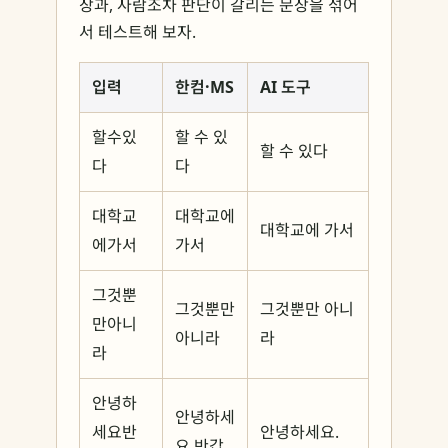
장과, 사람조차 판단이 갈리는 문장을 섞어
서 테스트해 보자.
입력
한컴·MS
AI 도구
할수있
할 수 있
할 수 있다
다
다
대학교
대학교에
대학교에 가서
에가서
가서
그것뿐
그것뿐만
그것뿐만 아니
만아니
아니라
라
라
안녕하
안녕하세
세요반
안녕하세요.
요 반갑