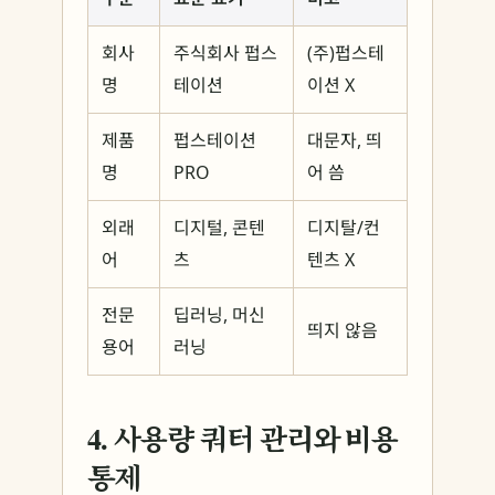
회사
주식회사 펍스
(주)펍스테
명
테이션
이션 X
제품
펍스테이션
대문자, 띄
명
PRO
어 씀
외래
디지털, 콘텐
디지탈/컨
어
츠
텐츠 X
전문
딥러닝, 머신
띄지 않음
용어
러닝
4. 사용량 쿼터 관리와 비용
통제