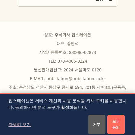
상호: 주식회사 펍스테이션
대표: 송만석
사업자등록번호: 830-86-02873
TEL: 070-4006-0224
통신판매업신고: 2024-서울마포-0120
E-MAIL:
pubstation@pubstation.co.kr
주소: 충청남도 천안시 동남구 풍세로 694, 201동 제이3호 (구룡동,
구룡빌딩)
펍스테이션은 서비스 개선과 사용 분석을 위해 쿠키를 사용합니
다. 동의하시면 분석 도구가 활성화됩니다.
무료 도구
|
자주 묻는 질문
|
블로그
|
전체 글 목록
|
RSS
|
모두
이용약관
|
개인정보처리방침
|
쿠키 설정
|
문의하기
자세히 보기
거부
동의
© 2026 PubStation. All rights reserved.