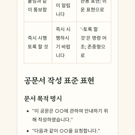
붙임과 같
관용 표현; 쉬
이 알립
이 통보함
운 표현으로
니다
즉시 시
'-토록 할
즉시 시행
행하시
것'은 명령 어
토록 할 것
기 바랍
조; 존중형으
니다
로
공문서 작성 표준 표현
문서 목적 명시
"이 공문은 ○○에 관하여 안내하기 위
해 작성하였습니다."
"다음과 같이 ○○을 요청합니다."