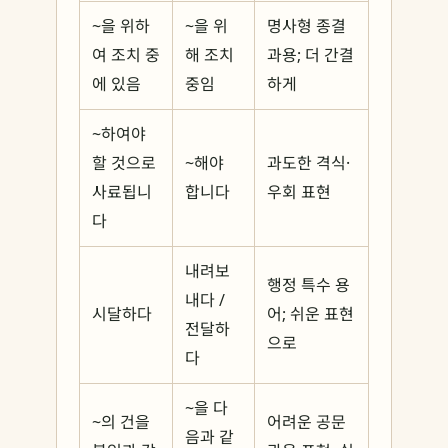
~을 위하
~을 위
명사형 종결
여 조치 중
해 조치
과용; 더 간결
에 있음
중임
하게
~하여야
할 것으로
~해야
과도한 격식·
사료됩니
합니다
우회 표현
다
내려보
행정 특수 용
내다 /
시달하다
어; 쉬운 표현
전달하
으로
다
~을 다
~의 건을
어려운 공문
음과 같