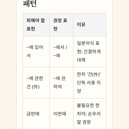
패턴
피해야 할
권장 표
이유
표현
현
일본어식 표
~에 있어
~에서 /
현; 간결하게
서
~에
대체
한자 '건(件)'
~에 관한
~에 관
단독 사용 지
건 (件)
하여
양
불필요한 한
금번에
이번에
자어; 순우리
말 권장