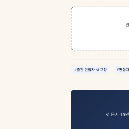
원
#출판 편집자 AI 교정
#편집자
첫 문서 15만