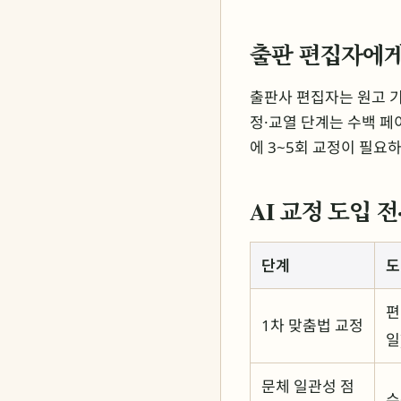
출판 편집자에게
출판사 편집자는 원고 기
정·교열 단계는 수백 페
에 3~5회 교정이 필요
AI 교정 도입 
단계
도
편
1차 맞춤법 교정
일
문체 일관성 점
수