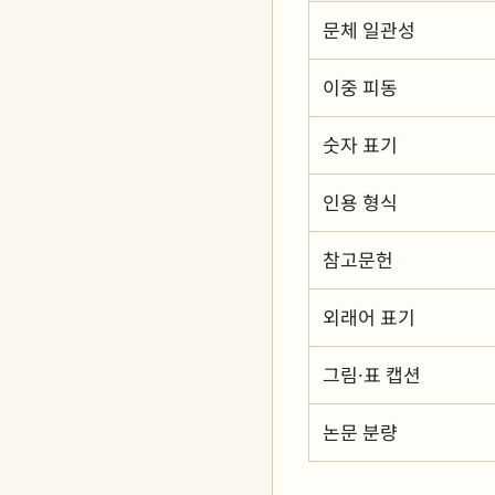
문체 일관성
이중 피동
숫자 표기
인용 형식
참고문헌
외래어 표기
그림·표 캡션
논문 분량