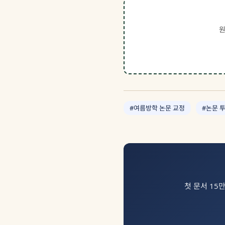
원
#여름방학 논문 교정
#논문 
첫 문서 15만