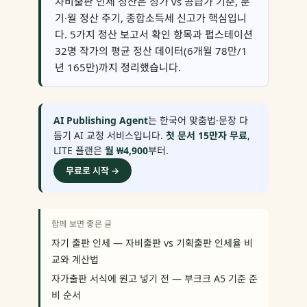
자비출판 인세 정산은 정가 vs 공급가 기준, 분
기·월 정산 주기, 종합소득세 신고가 핵심입니
다. 5가지 정산 보고서 확인 항목과 펍스테이션
32명 작가의 평균 정산 데이터(6개월 78만/1
년 165만)까지 정리했습니다.
AI Publishing Agent
는 한국어 맞춤법·문장 다
듬기 AI 교정 서비스입니다.
첫 문서 15만자 무료
,
LITE 플랜은
월 ₩4,900
부터.
무료로 시작 →
함께 보면 좋은 글
자기 출판 인세 — 자비출판 vs 기획출판 인세율 비
교와 계산법
자가출판 서식에 원고 넣기 전 — 부크크 A5 기준 준
비 순서