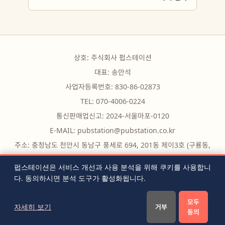
상호: 주식회사 펍스테이션
대표: 송만석
사업자등록번호: 830-86-02873
TEL: 070-4006-0224
통신판매업신고: 2024-서울마포-0120
E-MAIL:
pubstation@pubstation.co.kr
주소: 충청남도 천안시 동남구 풍세로 694, 201동 제이3호 (구룡동,
구룡빌딩)
펍스테이션은 서비스 개선과 사용 분석을 위해 쿠키를 사용합니
다. 동의하시면 분석 도구가 활성화됩니다.
무료 도구
|
자주 묻는 질문
|
블로그
|
전체 글 목록
|
RSS
|
모두
이용약관
|
개인정보처리방침
|
쿠키 설정
|
문의하기
자세히 보기
거부
동의
© 2026 PubStation. All rights reserved.