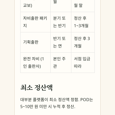
월
교보)
월 말
자비출판 패키
분기 또
정산 후
지
는 반기
1~3개월
반기 또
정산 후 3
기획출판
는 연
개월
완전 자비 (1
본인 주
서점 입금
인 출판사)
관
따라
최소 정산액
대부분 플랫폼이 최소 정산액 정함. POD는
5~10만 원 미만 시 누적 후 정산.