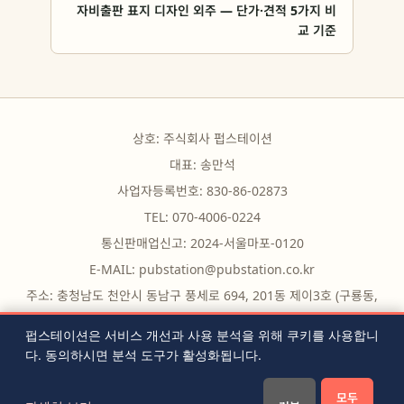
자비출판 표지 디자인 외주 — 단가·견적 5가지 비
교 기준
상호: 주식회사 펍스테이션
대표: 송만석
사업자등록번호: 830-86-02873
TEL: 070-4006-0224
통신판매업신고: 2024-서울마포-0120
E-MAIL:
pubstation@pubstation.co.kr
주소: 충청남도 천안시 동남구 풍세로 694, 201동 제이3호 (구룡동,
구룡빌딩)
펍스테이션은 서비스 개선과 사용 분석을 위해 쿠키를 사용합니
다. 동의하시면 분석 도구가 활성화됩니다.
무료 도구
|
자주 묻는 질문
|
블로그
|
전체 글 목록
|
RSS
|
모두