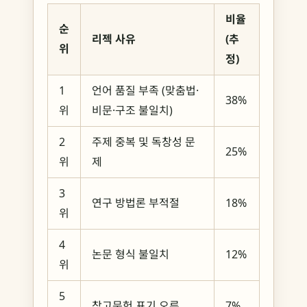
비율
순
리젝 사유
(추
위
정)
1
언어 품질 부족 (맞춤법·
38%
위
비문·구조 불일치)
2
주제 중복 및 독창성 문
25%
위
제
3
연구 방법론 부적절
18%
위
4
논문 형식 불일치
12%
위
5
참고문헌 표기 오류
7%