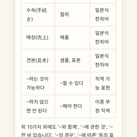
수속(手続
일본식
절차
き)
한자어
일본식
매상(売上)
매출
한자어
일본식
견본(見本)
샘플, 표본
한자어
~하는 것이
직역 가
~할 수 있다
가능하다
능 표현
~하지 않으
이중 부
~해야 한다
면 안 된다
정 직역
위 10가지 외에도 '~와 함께', '~에 관한 것', '~
한 바 있습니다', '~의 경우', '~에 따른' 등의 표