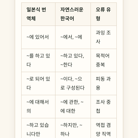
일본식 번
자연스러운
오류 유
역체
한국어
형
과잉 조
~에 있어서
~에서, ~에
사
~를 하고 있
~하고 있다,
목적어
다
~한다
중복
~로 되어 있
~이다, ~으
피동 과
다
로 구성된다
용
~에 대해서
~에 관한, ~
조사 중
의
에 대한
첩
~하고 있습
~하지만, ~
역접 겸
니다만
하나
양 직역