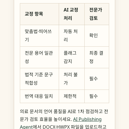
AI 교정
전문가
교정 항목
처리
검토
맞춤법·띄어쓰
자동 처
확인
기
리
전문 용어 일관
플래그
최종 결
성
감지
정
법적 기준 문구
처리 불
필수
적합성
가
번역 대응 일치
제한적
필수
의료 문서의 언어 품질을 AI로 1차 점검하고 전
문가 검토 효율을 높이세요.
AI Publishing
Agent
에서 DOCX·HWPX 파일을 업로드하고