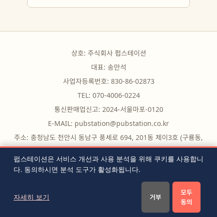
상호: 주식회사 펍스테이션
대표: 송만석
사업자등록번호: 830-86-02873
TEL: 070-4006-0224
통신판매업신고: 2024-서울마포-0120
E-MAIL:
pubstation@pubstation.co.kr
주소: 충청남도 천안시 동남구 풍세로 694, 201동 제이3호 (구룡동,
구룡빌딩)
펍스테이션은 서비스 개선과 사용 분석을 위해 쿠키를 사용합니
다. 동의하시면 분석 도구가 활성화됩니다.
무료 도구
|
자주 묻는 질문
|
블로그
|
전체 글 목록
|
RSS
|
모두
이용약관
|
개인정보처리방침
|
쿠키 설정
|
문의하기
자세히 보기
거부
동의
© 2026 PubStation. All rights reserved.