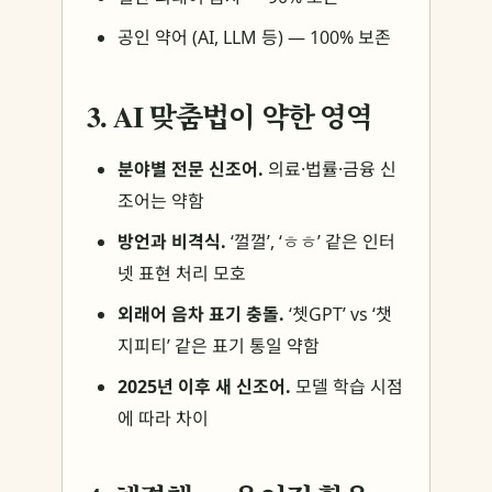
공인 약어 (AI, LLM 등) — 100% 보존
3. AI 맞춤법이 약한 영역
분야별 전문 신조어.
의료·법률·금융 신
조어는 약함
방언과 비격식.
‘껄껄’, ‘ㅎㅎ’ 같은 인터
넷 표현 처리 모호
외래어 음차 표기 충돌.
‘쳇GPT’ vs ‘챗
지피티’ 같은 표기 통일 약함
2025년 이후 새 신조어.
모델 학습 시점
에 따라 차이