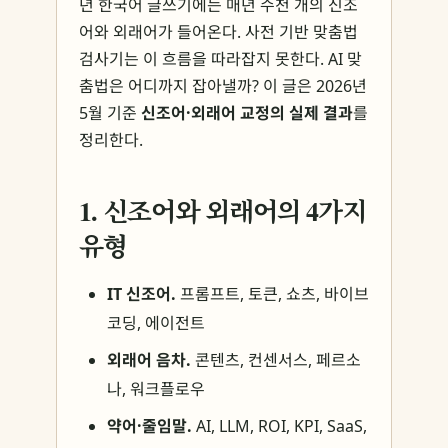
년 한국어 글쓰기에는 매년 수천 개의 신조
어와 외래어가 들어온다. 사전 기반 맞춤법
검사기는 이 흐름을 따라잡지 못한다. AI 맞
춤법은 어디까지 잡아낼까? 이 글은 2026년
5월 기준
신조어·외래어 교정의 실제 결과
를
정리한다.
1. 신조어와 외래어의 4가지
유형
IT 신조어.
프롬프트, 토큰, 쇼츠, 바이브
코딩, 에이전트
외래어 음차.
콘텐츠, 컨센서스, 페르소
나, 워크플로우
약어·줄임말.
AI, LLM, ROI, KPI, SaaS,