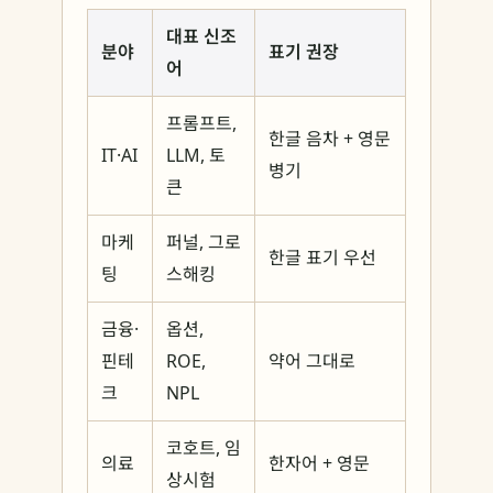
대표 신조
분야
표기 권장
어
프롬프트,
한글 음차 + 영문
IT·AI
LLM, 토
병기
큰
마케
퍼널, 그로
한글 표기 우선
팅
스해킹
금융·
옵션,
핀테
ROE,
약어 그대로
크
NPL
코호트, 임
의료
한자어 + 영문
상시험