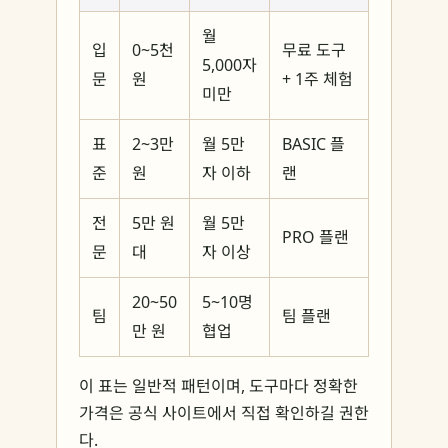
월
입
0~5천
무료 도구
5,000자
문
원
+ 1주 체험
미만
표
2~3만
월 5만
BASIC 플
준
원
자 이하
랜
전
5만 원
월 5만
PRO 플랜
문
대
자 이상
20~50
5~10명
팀
팀 플랜
만 원
협업
이 표는 일반적 패턴이며, 도구마다 정확한
가격은 공식 사이트에서 직접 확인하길 권한
다.