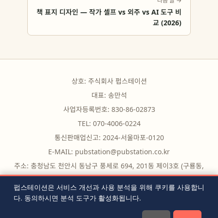
다음 글 →
책 표지 디자인 — 작가 셀프 vs 외주 vs AI 도구 비
교 (2026)
상호: 주식회사 펍스테이션
대표: 송만석
사업자등록번호: 830-86-02873
TEL: 070-4006-0224
통신판매업신고: 2024-서울마포-0120
E-MAIL:
pubstation@pubstation.co.kr
주소: 충청남도 천안시 동남구 풍세로 694, 201동 제이3호 (구룡동,
구룡빌딩)
펍스테이션은 서비스 개선과 사용 분석을 위해 쿠키를 사용합니
다. 동의하시면 분석 도구가 활성화됩니다.
무료 도구
|
자주 묻는 질문
|
블로그
|
전체 글 목록
|
RSS
|