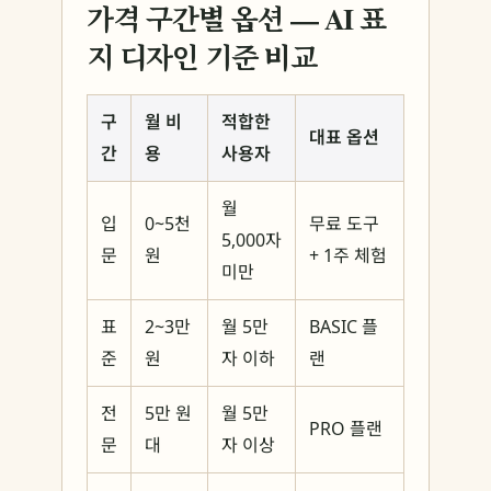
가격 구간별 옵션 — AI 표
지 디자인 기준 비교
구
월 비
적합한
대표 옵션
간
용
사용자
월
입
0~5천
무료 도구
5,000자
문
원
+ 1주 체험
미만
표
2~3만
월 5만
BASIC 플
준
원
자 이하
랜
전
5만 원
월 5만
PRO 플랜
문
대
자 이상