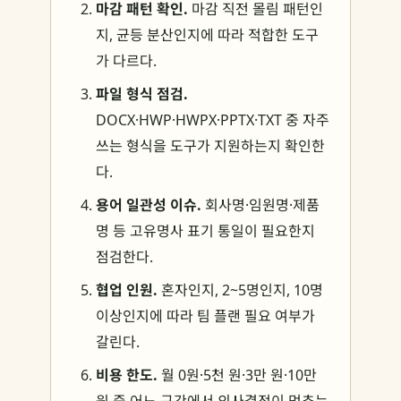
마감 패턴 확인.
마감 직전 몰림 패턴인
지, 균등 분산인지에 따라 적합한 도구
가 다르다.
파일 형식 점검.
DOCX·HWP·HWPX·PPTX·TXT 중 자주
쓰는 형식을 도구가 지원하는지 확인한
다.
용어 일관성 이슈.
회사명·임원명·제품
명 등 고유명사 표기 통일이 필요한지
점검한다.
협업 인원.
혼자인지, 2~5명인지, 10명
이상인지에 따라 팀 플랜 필요 여부가
갈린다.
비용 한도.
월 0원·5천 원·3만 원·10만