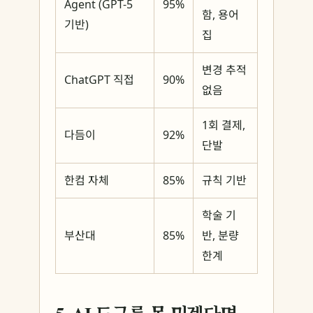
Agent (GPT-5
95%
함, 용어
기반)
집
변경 추적
ChatGPT 직접
90%
없음
1회 결제,
다듬이
92%
단발
한컴 자체
85%
규칙 기반
학술 기
부산대
85%
반, 분량
한계