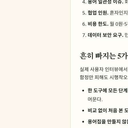
용어 일관성 이슈.
회
협업 인원.
혼자인지,
비용 한도.
월 0원·
데이터 보안 요구.
민
흔히 빠지는 5가
실제 사용자 인터뷰에서 
함정만 피해도 시행착오
한 도구에 모든 단계
머문다.
비교 없이 처음 본 
용어집을 만들지 않