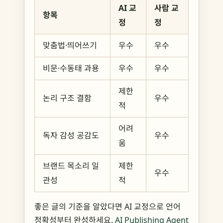
AI 교
사람 교
항목
정
정
맞춤법·띄어쓰기
우수
우수
비문·수동태 과용
우수
우수
제한
논리 구조 결함
우수
적
어려
독자 감성 공감도
우수
움
브랜드 목소리 일
제한
우수
관성
적
좋은 글의 기준을 알았다면 AI 교정으로 언어
정확성부터 완성하세요.
AI Publishing Agent