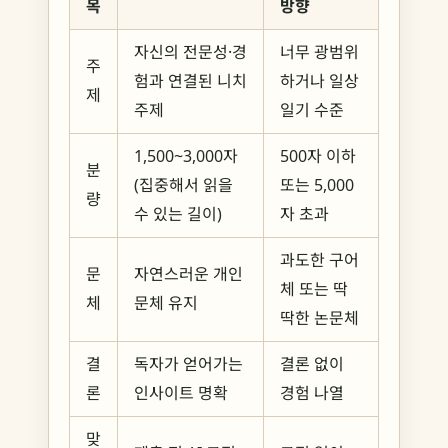
목
방향
자신의 전문성·경
너무 광범위
주
험과 연결된 니치
하거나 일상
제
주제
일기 수준
1,500~3,000자
500자 이하
분
(집중해서 읽을
또는 5,000
량
수 있는 길이)
자 초과
과도한 구어
문
자연스러운 개인
체 또는 딱
체
문체 유지
딱한 논문체
결
독자가 얻어가는
결론 없이
론
인사이트 명확
경험 나열
맞