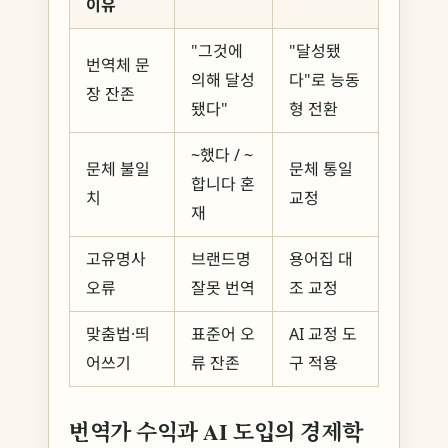
이유
"그것에
"달성됐
번역체 문
의해 달성
다"로 능동
장 잔존
됐다"
형 전환
~했다 / ~
문체 불일
문체 통일
합니다 혼
치
교정
재
고유명사
브랜드명
용어집 대
오류
잘못 번역
조 교정
맞춤법·띄
표준어 오
AI 교정 도
어쓰기
류 잔존
구 적용
번역가 수익과 AI 도입의 경제학