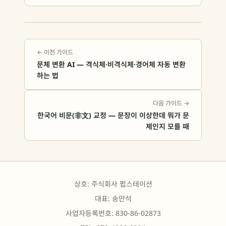
실수와 펍스테이션 38명 작가 데이터를 정리했습니다.
← 이전 가이드
문체 변환 AI — 격식체·비격식체·경어체 자동 변환
하는 법
다음 가이드 →
한국어 비문(非文) 교정 — 문장이 이상한데 뭐가 문
제인지 모를 때
상호: 주식회사 펍스테이션
대표: 송만석
사업자등록번호: 830-86-02873