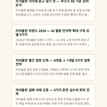
자가출판 서식에 원고 넣기 전 — 부크크 A5 기준 준비
순서
자가출판 플랫폼 서식에 원고를 붓기 전에 끝내야 할 교정 순서를
정리했습니다. 조판과 교정을 분리하면 수정할 때마다 쪽이 밀리
는 일을 피할 수 있습니다.
자비출판 트렌드 2026 — AI 활용·전자책 확대·구독 모
델 5가지
2026년 자비출판 트렌드 5가지 — AI 자동 교정·전자책 확대·구
독 모델·POD 글로벌·KOL 협업. 펍스테이션 38명 작가 트렌드 채
택 데이터와 활용 전략, 회피 패턴까지 정리했습니다.
자비출판 출간 일정 단축 — 6개월 → 1개월 5가지 압축
전략
자비출판 표준 일정 6개월을 1개월로 단축하는 5가지 압축 전략.
AI 교정·템플릿 디자인·POD·사전 마케팅·병렬 진행 활용. 펍스테
이션 38명 작가 평균 출간 일정 데이터까지 한 번에 정리했습니
다.
자비출판 실패 사례·교훈 — 5가지 흔한 실수와 회피 전
략
자비출판 실패 사례 5가지 분석으로 회피 전략을 도출합니다. 본
인 채널 부재·분야 모호·마케팅 부재·가격 오류·BEP 미산정 흔한