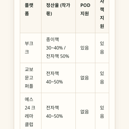
자
플랫
정산율 (작가
POD
책
폼
몫)
지원
지
원
종이책
부크
있
30~40% /
있음
크
음
전자책 50%
교보
전자책
있
문고
없음
40~50%
음
퍼플
예스
24 크
전자책
있
없음
레마
40~50%
음
클럽