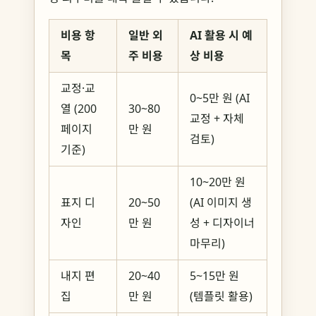
비용 항
일반 외
AI 활용 시 예
목
주 비용
상 비용
교정·교
0~5만 원 (AI
열 (200
30~80
교정 + 자체
페이지
만 원
검토)
기준)
10~20만 원
표지 디
20~50
(AI 이미지 생
자인
만 원
성 + 디자이너
마무리)
내지 편
20~40
5~15만 원
집
만 원
(템플릿 활용)