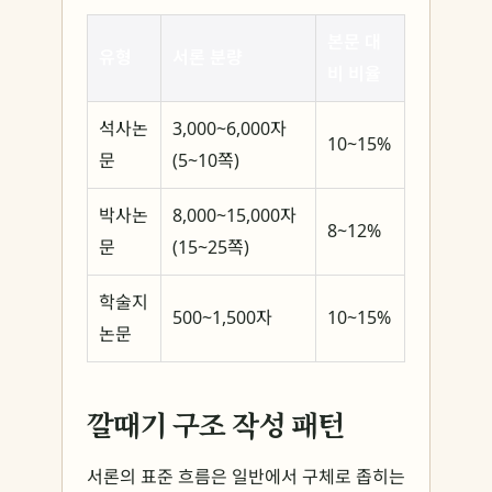
본문 대
유형
서론 분량
비 비율
석사논
3,000~6,000자
10~15%
문
(5~10쪽)
박사논
8,000~15,000자
8~12%
문
(15~25쪽)
학술지
500~1,500자
10~15%
논문
깔때기 구조 작성 패턴
서론의 표준 흐름은 일반에서 구체로 좁히는