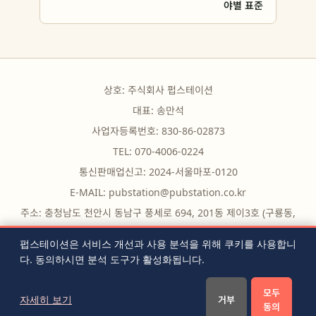
야별 표준
상호: 주식회사 펍스테이션
대표: 송만석
사업자등록번호: 830-86-02873
TEL: 070-4006-0224
통신판매업신고: 2024-서울마포-0120
E-MAIL:
pubstation@pubstation.co.kr
주소: 충청남도 천안시 동남구 풍세로 694, 201동 제이3호 (구룡동,
구룡빌딩)
펍스테이션은 서비스 개선과 사용 분석을 위해 쿠키를 사용합니
다. 동의하시면 분석 도구가 활성화됩니다.
무료 도구
|
자주 묻는 질문
|
블로그
|
전체 글 목록
|
RSS
|
모두
이용약관
|
개인정보처리방침
|
쿠키 설정
|
문의하기
자세히 보기
거부
동의