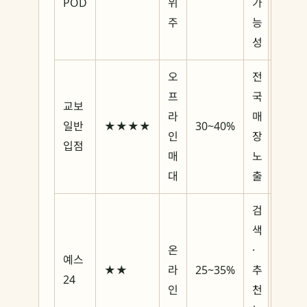
POD
위
가
주
능
성
오
전
프
국
교보
라
매
일반
★★★★
30~40%
인
장
입점
매
노
대
출
검
색
온
·
예스
★★
라
25~35%
추
24
인
천