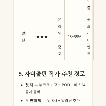
노
출
온
굿
라
즈
알라
인
·
★★★
25~35%
딘
+
이
중
벤
고
트
5. 자비출판 작가 추천 경로
첫 책
— 부크크 + 교보 POD + 예스24
동시 등록
두 번째 책
— 위 3사 + 알라딘 추가