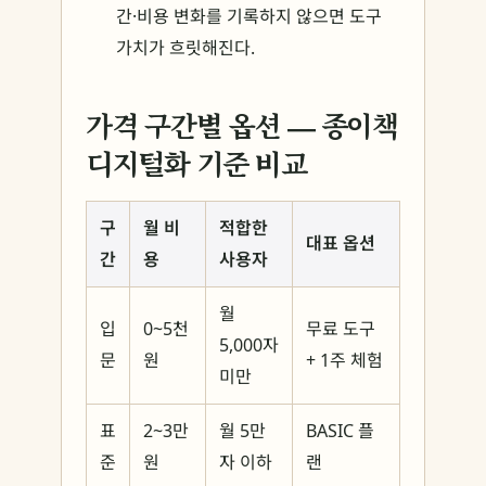
간·비용 변화를 기록하지 않으면 도구
가치가 흐릿해진다.
가격 구간별 옵션 — 종이책
디지털화 기준 비교
구
월 비
적합한
대표 옵션
간
용
사용자
월
입
0~5천
무료 도구
5,000자
문
원
+ 1주 체험
미만
표
2~3만
월 5만
BASIC 플
준
원
자 이하
랜