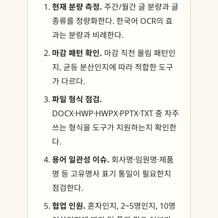
현재 분량 측정.
주간/월간 글 분량과 글
종류를 정량화한다. 한국어 OCR의 효
과는 분량과 비례한다.
마감 패턴 확인.
마감 직전 몰림 패턴인
지, 균등 분산인지에 따라 적합한 도구
가 다르다.
파일 형식 점검.
DOCX·HWP·HWPX·PPTX·TXT 중 자주
쓰는 형식을 도구가 지원하는지 확인한
다.
용어 일관성 이슈.
회사명·임원명·제품
명 등 고유명사 표기 통일이 필요한지
점검한다.
협업 인원.
혼자인지, 2~5명인지, 10명