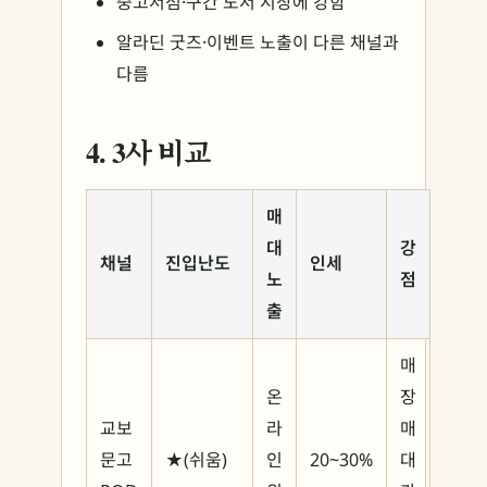
중고서점·구간 도서 시장에 강함
알라딘 굿즈·이벤트 노출이 다른 채널과
다름
4. 3사 비교
매
대
강
채널
진입난도
인세
노
점
출
매
온
장
교보
라
매
문고
★(쉬움)
인
20~30%
대