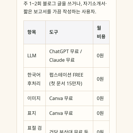
주 1~2회 블로그 글을 쓰거나, 자기소개서·
짧은 보고서를 가끔 작성하는 사용자.
월
항목
도구
비용
ChatGPT 무료 /
LLM
0원
Claude 무료
한국어
펍스테이션 FREE
0원
후처리
(첫 문서 15만자)
이미지
Canva 무료
0원
표지
Canva 무료
0원
표절 검
건당 부산대 무료 등
0원