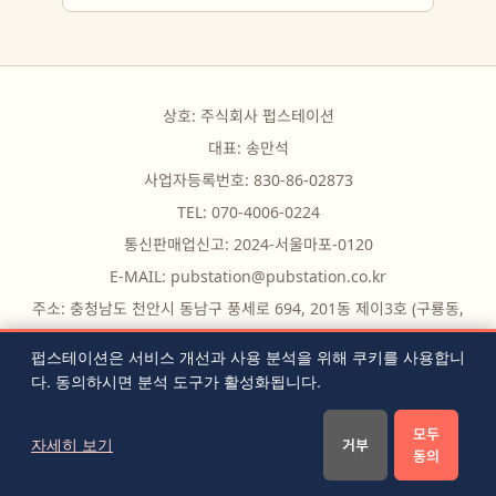
상호: 주식회사 펍스테이션
대표: 송만석
사업자등록번호: 830-86-02873
TEL: 070-4006-0224
통신판매업신고: 2024-서울마포-0120
E-MAIL:
pubstation@pubstation.co.kr
주소: 충청남도 천안시 동남구 풍세로 694, 201동 제이3호 (구룡동,
구룡빌딩)
펍스테이션은 서비스 개선과 사용 분석을 위해 쿠키를 사용합니
다. 동의하시면 분석 도구가 활성화됩니다.
무료 도구
|
자주 묻는 질문
|
블로그
|
전체 글 목록
|
RSS
|
모두
이용약관
|
개인정보처리방침
|
쿠키 설정
|
문의하기
자세히 보기
거부
동의
© 2026 PubStation. All rights reserved.