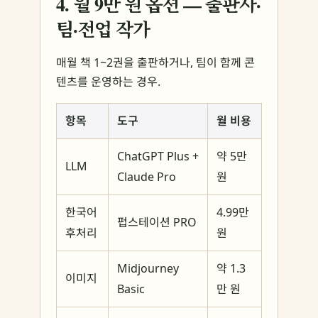
4. 월 9만 원 옵션 — 출판사·
팀·전업 작가
매월 책 1~2권을 출판하거나, 팀이 함께 콘
텐츠를 운영하는 경우.
항목
도구
월 비용
ChatGPT Plus +
약 5만
LLM
Claude Pro
원
한국어
4.99만
펍스테이션 PRO
후처리
원
Midjourney
약 1.3
이미지
Basic
만 원