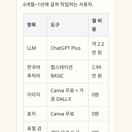
6개월~1년에 걸쳐 작업하는 사용자.
월 비
항목
도구
용
약 2.2
LLM
ChatGPT Plus
만 원
한국어
펍스테이션
2.99
후처리
BASIC
만 원
Canva 무료 + 가
이미지
0원
끔 DALL·E
표지
Canva 무료
0원
표절 검