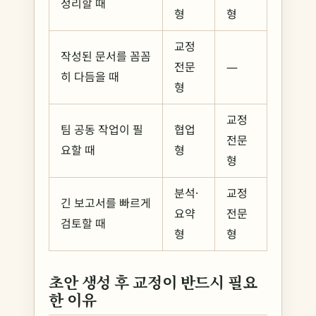
정리할 때
형
형
교정
작성된 문서를 꼼꼼
전문
—
히 다듬을 때
형
교정
팀 공동 작업이 필
협업
전문
요할 때
형
형
분석·
교정
긴 보고서를 빠르게
요약
전문
검토할 때
형
형
초안 생성 후 교정이 반드시 필요
한 이유