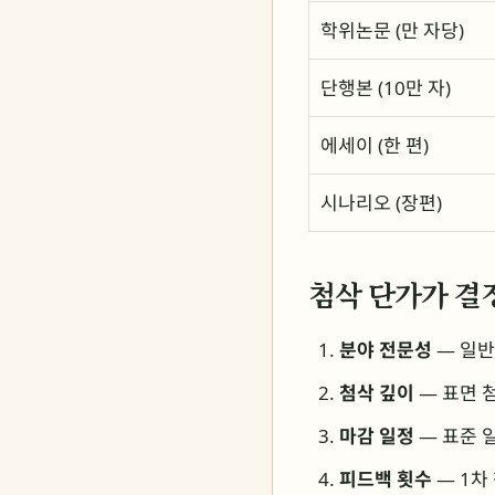
학위논문 (만 자당)
단행본 (10만 자)
에세이 (한 편)
시나리오 (장편)
첨삭 단가가 결
분야 전문성
— 일반
첨삭 깊이
— 표면 첨
마감 일정
— 표준 일
피드백 횟수
— 1차 