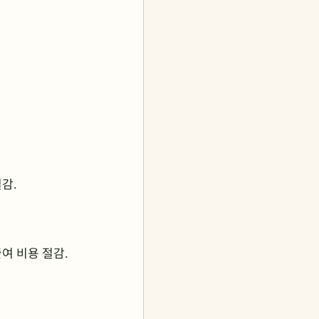
절감.
줄여 비용 절감.