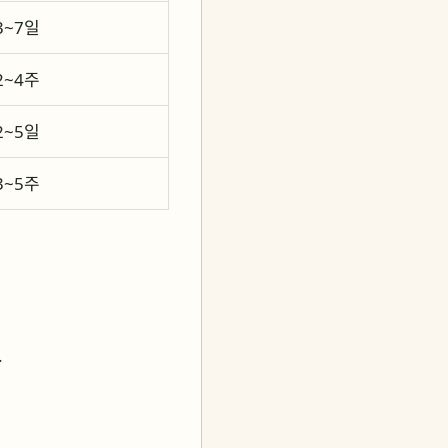
3~7일
2~4주
2~5일
3~5주
.