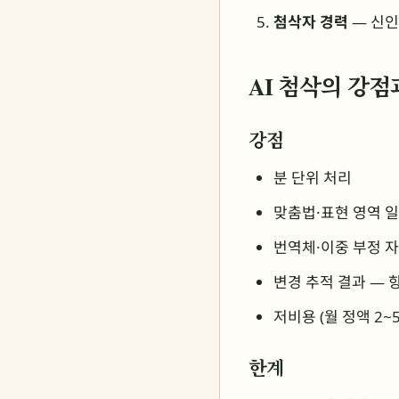
첨삭자 경력
— 신인
AI 첨삭의 강점
강점
분 단위 처리
맞춤법·표현 영역 
번역체·이중 부정 
변경 추적 결과 — 
저비용 (월 정액 2~5
한계