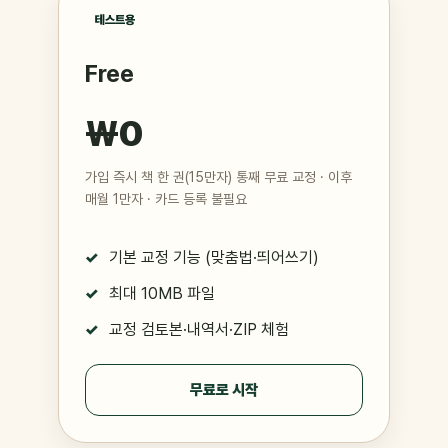
테스트용
Free
₩0
가입 즉시 책 한 권(15만자) 통째 무료 교정 · 이후
매월 1만자 · 카드 등록 불필요
기본 교정 기능 (맞춤법·띄어쓰기)
최대 10MB 파일
교정 검토본·내역서·ZIP 체험
무료로 시작