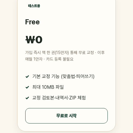
테스트용
Free
₩0
가입 즉시 책 한 권(15만자) 통째 무료 교정 · 이후
매월 1만자 · 카드 등록 불필요
기본 교정 기능 (맞춤법·띄어쓰기)
최대 10MB 파일
교정 검토본·내역서·ZIP 체험
무료로 시작